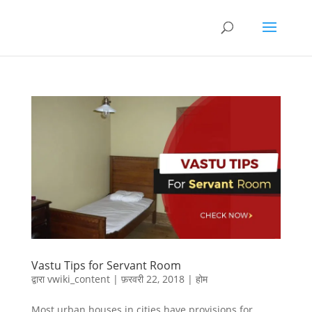
Vastu Tips for Servant Room
द्वारा
vwiki_content
|
फ़रवरी 22, 2018
|
होम
Most urban houses in cities have provisions for