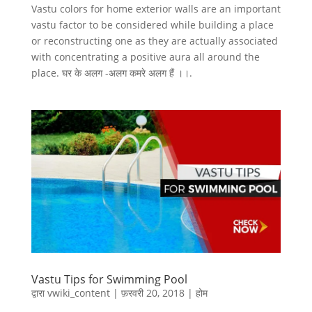
Vastu colors for home exterior walls are an important
vastu factor to be considered while building a place
or reconstructing one as they are actually associated
with concentrating a positive aura all around the
place. घर के अलग -अलग कमरे अलग हैं ।।.
Vastu Tips for Swimming Pool
द्वारा
vwiki_content
|
फ़रवरी 20, 2018
|
होम