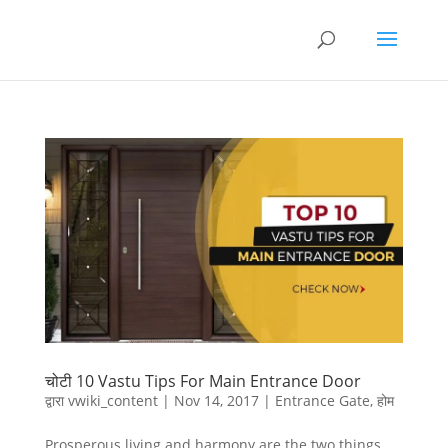
चोटी 10 Vastu Tips For Main Entrance Door
द्वारा
vwiki_content
|
Nov 14, 2017
|
Entrance Gate
,
होम
Prosperous living and harmony are the two things