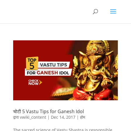
चोटी 5 Vastu Tips for Ganesh Idol
द्वारा
vwiki_content
|
Dec 14, 2017
|
होम
The sacred science of Vastu Shastra is responsible